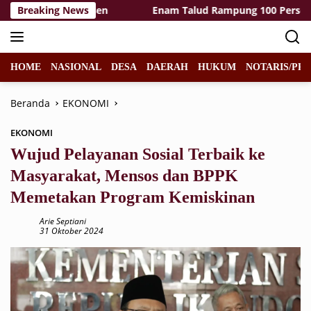
Langsung
 Capai 85 Persen
Breaking News
Enam Talud Rampung 100 Persen Gum
ke
konten
HOME
NASIONAL
DESA
DAERAH
HUKUM
NOTARIS/PPA
Beranda
EKONOMI
EKONOMI
Wujud Pelayanan Sosial Terbaik ke
Masyarakat, Mensos dan BPPK
Memetakan Program Kemiskinan
Arie Septiani
31 Oktober 2024