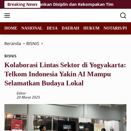
Langsung
raka 2026, Tekankan Disiplin dan Kekompakan Tim
Breaking News
KPP P
ke
konten
HOME
NASIONAL
DESA
DAERAH
HUKUM
NOTARIS/PPA
Beranda
BISNIS
BISNIS
Kolaborasi Lintas Sektor di Yogyakarta:
Telkom Indonesia Yakin AI Mampu
Selamatkan Budaya Lokal
Editor
20 Maret 2025