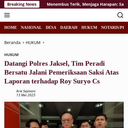
Langsung
a Depan
Breaking News
Menembus Terik, Menjaga Harapan: Satgas TM
ke
konten
HOME
NASIONAL
DESA
DAERAH
HUKUM
NOTARIS/PPA
Beranda
HUKUM
HUKUM
Datangi Polres Jaksel, Tim Peradi
Bersatu Jalani Pemeriksaan Saksi Atas
Laporan terhadap Roy Suryo Cs
Arie Septiani
13 Mei 2025