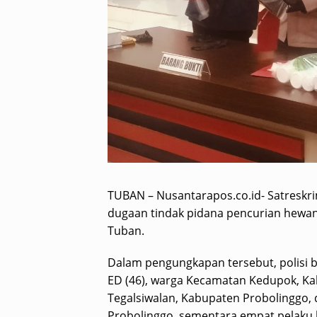
TUBAN – Nusantarapos.co.id- Satreskr
dugaan tindak pidana pencurian hewan 
Tuban.
Dalam pengungkapan tersebut, polisi b
ED (46), warga Kecamatan Kedupok, Ka
Tegalsiwalan, Kabupaten Probolinggo,
Probolinggo, sementara empat pelaku l