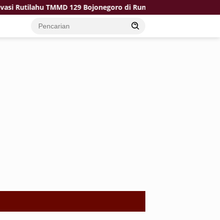
lahu TMMD 129 Bojonegoro di Rumah Pak Koko Dikebut
T