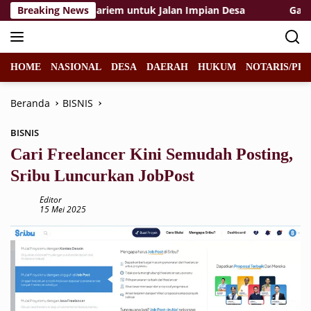
Langsung
rjuangan Mbah Sariem untuk Jalan Impian Desa
Breaking News
Gara-Gar
ke
konten
HOME
NASIONAL
DESA
DAERAH
HUKUM
NOTARIS/PPA
Beranda
BISNIS
BISNIS
Cari Freelancer Kini Semudah Posting,
Sribu Luncurkan JobPost
Editor
15 Mei 2025