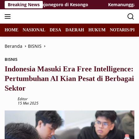
Langsung
s TMMD 129 Bojonegoro di Kesongo
Breaking News
Kemanunggalan di At
ke
konten
HOME
NASIONAL
DESA
DAERAH
HUKUM
NOTARIS/PPA
Beranda
BISNIS
BISNIS
Indonesia Masuki Era Free Intelligence:
Pertumbuhan AI Kian Pesat di Berbagai
Sektor
Editor
15 Mei 2025