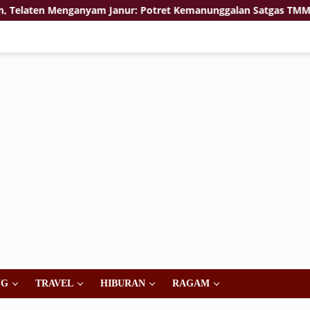
 Menganyam Janur: Potret Kemanunggalan Satgas TMMD 129 Bojo
NG
TRAVEL
HIBURAN
RAGAM