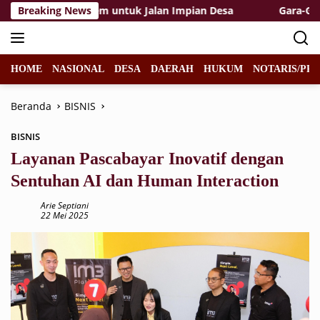
Langsung
an Mbah Sariem untuk Jalan Impian Desa
Breaking News
Gara-Gara Pak
ke
konten
HOME
NASIONAL
DESA
DAERAH
HUKUM
NOTARIS/PPA
Beranda
BISNIS
BISNIS
Layanan Pascabayar Inovatif dengan
Sentuhan AI dan Human Interaction
Arie Septiani
22 Mei 2025