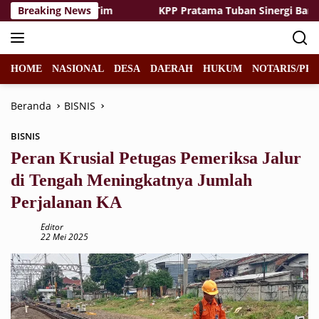
Langsung
an Kekompakan Tim
Breaking News
KPP Pratama Tuban Sinergi Bareng N
ke
konten
HOME
NASIONAL
DESA
DAERAH
HUKUM
NOTARIS/PPA
Beranda
BISNIS
BISNIS
Peran Krusial Petugas Pemeriksa Jalur
di Tengah Meningkatnya Jumlah
Perjalanan KA
Editor
22 Mei 2025