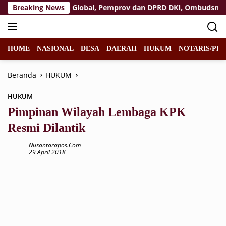
Langsung
asuk Ranah Isu Global, Pemprov dan DPRD DKI, Ombudsman, ser
Breaking News
ke
konten
HOME
NASIONAL
DESA
DAERAH
HUKUM
NOTARIS/PPA
Beranda
HUKUM
HUKUM
Pimpinan Wilayah Lembaga KPK
Resmi Dilantik
Nusantarapos.com
29 April 2018