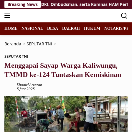
Langsung
PRD DKI, Ombudsman, serta Komnas HAM Perlu Bersikap
Breaking News
ke
konten
HOME
NASIONAL
DESA
DAERAH
HUKUM
NOTARIS/PPA
Beranda
SEPUTAR TNI
SEPUTAR TNI
Menggapai Sayap Warga Kaliwungu,
TMMD ke-124 Tuntaskan Kemiskinan
Khadlel Arrazan
5 Juni 2025