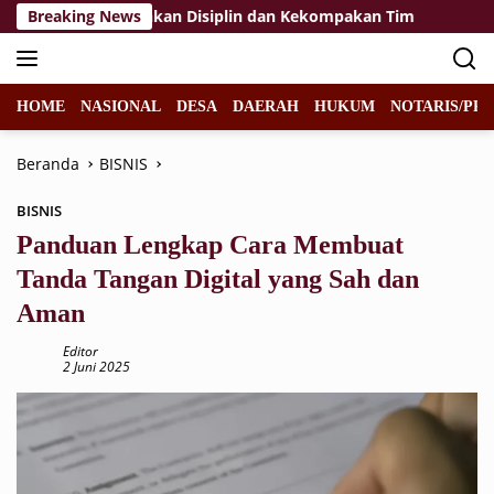
Langsung
raka 2026, Tekankan Disiplin dan Kekompakan Tim
Breaking News
KPP P
ke
konten
HOME
NASIONAL
DESA
DAERAH
HUKUM
NOTARIS/PPA
Beranda
BISNIS
BISNIS
Panduan Lengkap Cara Membuat
Tanda Tangan Digital yang Sah dan
Aman
Editor
2 Juni 2025