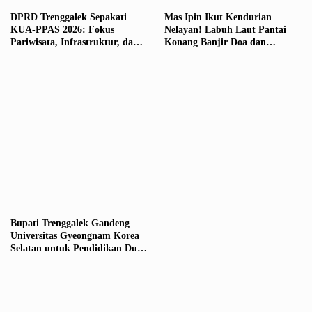
DPRD Trenggalek Sepakati
Mas Ipin Ikut Kendurian
KUA-PPAS 2026: Fokus
Nelayan! Labuh Laut Pantai
Pariwisata, Infrastruktur, dan
Konang Banjir Doa dan
UMKM
Harapan
Bupati Trenggalek Gandeng
Universitas Gyeongnam Korea
Selatan untuk Pendidikan Dual
Track Internasional