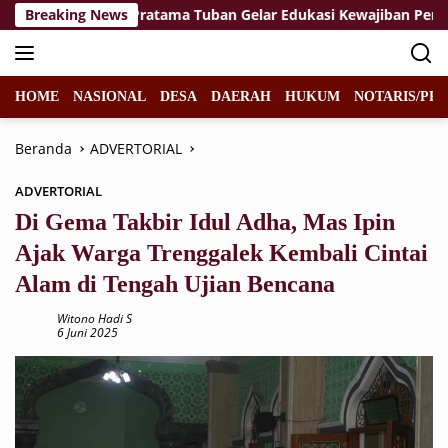
Langsung
Breaking News
KPP Pratama Tuban Gelar Edukasi Kewajiban Perpajakan
ke
konten
HOME
NASIONAL
DESA
DAERAH
HUKUM
NOTARIS/PPA
Beranda
ADVERTORIAL
ADVERTORIAL
Di Gema Takbir Idul Adha, Mas Ipin
Ajak Warga Trenggalek Kembali Cintai
Alam di Tengah Ujian Bencana
Witono Hadi S
6 Juni 2025