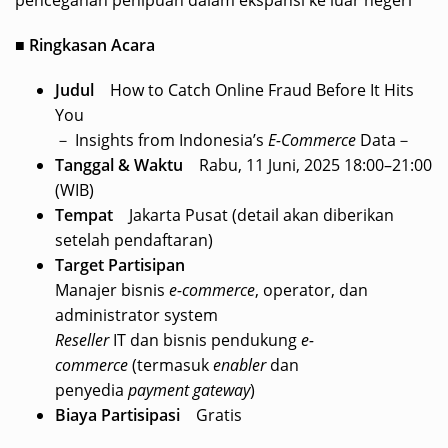
pencegahan penipuan dalam ekspansi ke luar negeri
■
Ringkasan Acara
Judul
How to Catch Online Fraud Before It Hits
You
－ Insights from Indonesia’s
E-Commerce
Data－
Tanggal & Waktu
Rabu, 11 Juni, 2025 18:00–21:00
(WIB)
Tempat
Jakarta Pusat (detail akan diberikan
setelah pendaftaran)
Target Partisipan
Manajer bisnis
e-commerce
, operator, dan
administrator system
Reseller
IT dan bisnis pendukung
e-
commerce
(termasuk
enabler
dan
penyedia
payment gateway
)
Biaya Partisipasi
Gratis