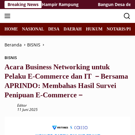
Langsung
 Rest Area TMMD Hampir Rampung
Breaking News
Bangun Desa dengan Ha
ke
konten
HOME
NASIONAL
DESA
DAERAH
HUKUM
NOTARIS/PPA
Beranda
BISNIS
BISNIS
Acara Business Networking untuk
Pelaku E-Commerce dan IT －Bersama
APRINDO: Membahas Hasil Survei
Penipuan E-Commerce－
Editor
11 Juni 2025