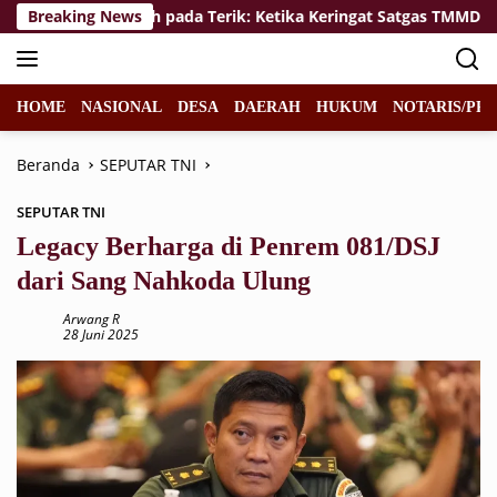
Langsung
olak Menyerah pada Terik: Ketika Keringat Satgas TMMD 129 B
Breaking News
ke
konten
HOME
NASIONAL
DESA
DAERAH
HUKUM
NOTARIS/PPA
Beranda
SEPUTAR TNI
SEPUTAR TNI
Legacy Berharga di Penrem 081/DSJ
dari Sang Nahkoda Ulung
Arwang R
28 Juni 2025