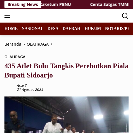
Langsung
kin Siap Maju Caketum PBNU
Breaking News
Cerita Satgas TMMD 129 Bo
ke
konten
HOME
NASIONAL
DESA
DAERAH
HUKUM
NOTARIS/PPA
Beranda
OLAHRAGA
OLAHRAGA
435 Atlet Bulu Tangkis Perebutkan Piala
Bupati Sidoarjo
Arso Y
21 Agustus 2025