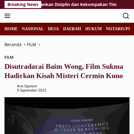
Langsung
raka 2026, Tekankan Disiplin dan Kekompakan Tim
Breaking News
KPP P
ke
konten
HOME
NASIONAL
DESA
DAERAH
HUKUM
NOTARIS/PPA
Beranda
FILM
FILM
Disutradarai Baim Wong, Film Sukma
Hadirkan Kisah Misteri Cermin Kuno
Arie Septiani
9 September 2025