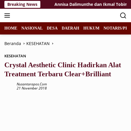
Langsung
 Rakyat Tuban
Breaking News
Annisa Dalimunthe dan Ikmal Tobing Bawa
ke
konten
HOME
NASIONAL
DESA
DAERAH
HUKUM
NOTARIS/PPA
Beranda
KESEHATAN
KESEHATAN
Crystal Aesthetic Clinic Hadirkan Alat
Treatment Terbaru Clear+Brilliant
Nusantarapos.com
21 November 2018