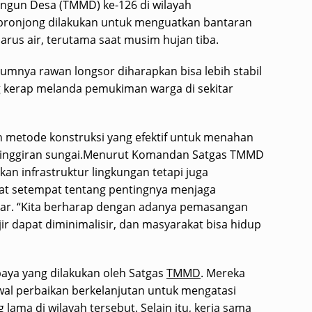
gun Desa (TMMD) ke-126 di wilayah
bronjong dilakukan untuk menguatkan bantaran
arus air, terutama saat musim hujan tiba.
lumnya rawan longsor diharapkan bisa lebih stabil
g kerap melanda pemukiman warga di sekitar
h metode konstruksi yang efektif untuk menahan
pinggiran sungai.Menurut Komandan Satgas TMMD
kan infrastruktur lingkungan tetapi juga
t setempat tentang pentingnya menjaga
itar. “Kita berharap dengan adanya pemasangan
jir dapat diminimalisir, dan masyarakat bisa hidup
aya yang dilakukan oleh Satgas
TMMD
. Mereka
wal perbaikan berkelanjutan untuk mengatasi
lama di wilayah tersebut. Selain itu, kerja sama