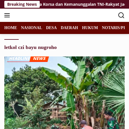
Langsung
kan
Breaking News
Jiwa Korsa dan Kemanunggalan TNI-Rakyat Jadi Keku
ke
konten
HOME
NASIONAL
DESA
DAERAH
HUKUM
NOTARIS/PPA
letkol czi bayu nugroho