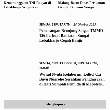
Kemanunggalan TNI-Rakyat di
Malang-Batu: Dinas Perikanan
Lebakharjo Wujudkan
Genjot Ekonomi Warga
Harapan Warga
Lebakharjo dengan Olahan
Ikan Bernilai Jual Tinggi
SEMUA
,
SEPUTAR TNI
28 Oktober 2025
Pemasangan Bronjong Satgas TMMD
126 Perkuat Bantaran Sungai
Lebakharjo Cegah Banjir
SEMUA
,
SEPUTAR POLISI
,
SEPUTAR TNI
,
TMMD
28 Oktober 2025
Wujud Nyata Kolaborasi: Letkol Czi
Bayu Nugroho Serahkan Penghargaan
di Hari Sumpah Pemuda di Mapolres
Malang
Selengkapnya