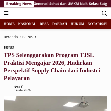
Langsung
Wujudkan Generasi Sehat dan UMKM Naik Kelas: Satgas TMMD
Breaking News
ke
konten
HOME
NASIONAL
DESA
DAERAH
HUKUM
NOTARIS/PPA
Beranda
BISNIS
BISNIS
TPS Selenggarakan Program TJSL
Praktisi Mengajar 2026, Hadirkan
Perspektif Supply Chain dari Industri
Pelayaran
Arso Y
14 Mei 2026