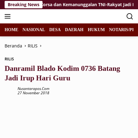
Langsung
n
Breaking News
Jiwa Korsa dan Kemanunggalan TNI-Rakyat Jadi Kekua
ke
konten
HOME
NASIONAL
DESA
DAERAH
HUKUM
NOTARIS/PPA
Beranda
RILIS
RILIS
Danramil Blado Kodim 0736 Batang
Jadi Irup Hari Guru
Nusantarapos.com
27 November 2018