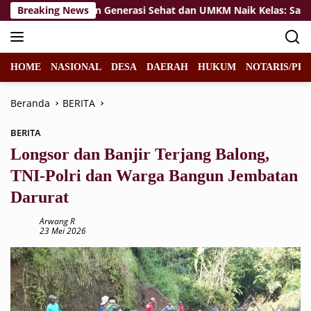
Langsung
Breaking News
Wujudkan Generasi Sehat dan UMKM Naik Kelas: Satgas T
ke
konten
HOME
NASIONAL
DESA
DAERAH
HUKUM
NOTARIS/PPA
Beranda
BERITA
BERITA
Longsor dan Banjir Terjang Balong,
TNI-Polri dan Warga Bangun Jembatan
Darurat
Arwang R
23 Mei 2026