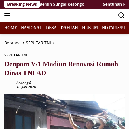
Langsung
arga Bersih-Bersih Sungai Kesongo
Breaking News
Sentuhan Hangat d
ke
konten
HOME
NASIONAL
DESA
DAERAH
HUKUM
NOTARIS/PPA
Beranda
SEPUTAR TNI
SEPUTAR TNI
Denpom V/1 Madiun Renovasi Rumah
Dinas TNI AD
Arwang R
10 Juni 2026