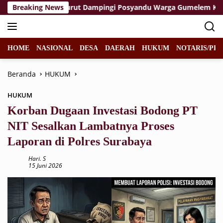
Langsung
 Kopka Wahid Turut Dampingi Posyandu Warga Gumelem Kulon
Breaking News
ke
konten
HOME
NASIONAL
DESA
DAERAH
HUKUM
NOTARIS/PPA
Beranda
HUKUM
HUKUM
Korban Dugaan Investasi Bodong PT
NIT Sesalkan Lambatnya Proses
Laporan di Polres Surabaya
Hari. S
15 Juni 2026