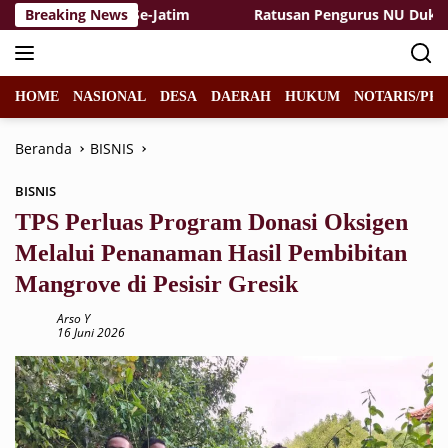
Langsung
Tinggi PGRI Se-Jatim
Breaking News
Ratusan Pengurus NU Dukung Qanu
ke
konten
HOME
NASIONAL
DESA
DAERAH
HUKUM
NOTARIS/PPA
Beranda
BISNIS
BISNIS
TPS Perluas Program Donasi Oksigen
Melalui Penanaman Hasil Pembibitan
Mangrove di Pesisir Gresik
Arso Y
16 Juni 2026