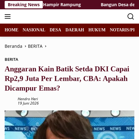
Langsung
st Area TMMD Hampir Rampung
Breaking News
Bangun Desa dengan Hati
ke
konten
HOME
NASIONAL
DESA
DAERAH
HUKUM
NOTARIS/PPA
Beranda
BERITA
BERITA
Anggaran Kain Batik Setda DKI Capai
Rp2,9 Juta Per Lembar, CBA: Apakah
Dicampur Emas?
Hendro Heri
19 Juni 2026