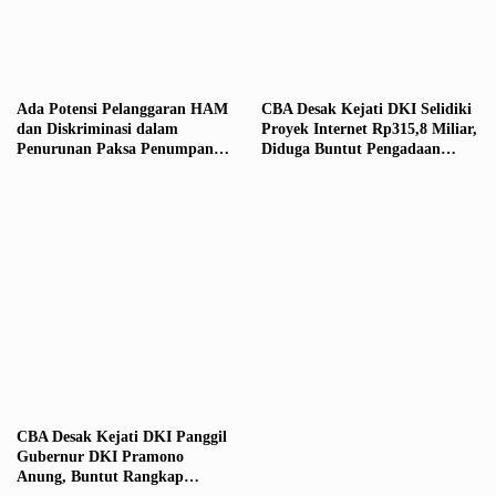
Ada Potensi Pelanggaran HAM
CBA Desak Kejati DKI Selidiki
dan Diskriminasi dalam
Proyek Internet Rp315,8 Miliar,
Penurunan Paksa Penumpang
Diduga Buntut Pengadaan
TransJakarta karena Bau
Melalui Metode Kontrak
Badan: Masuk Ranah Isu
Penunjukan Lansung
Global, Pemprov dan DPRD
DKI, Ombudsman, serta
Komnas HAM Perlu Bersikap
CBA Desak Kejati DKI Panggil
Gubernur DKI Pramono
Anung, Buntut Rangkap