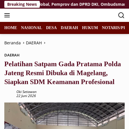
Langsung
 Ranah Isu Global, Pemprov dan DPRD DKI, Ombudsman, serta 
Breaking News
ke
konten
HOME
NASIONAL
DESA
DAERAH
HUKUM
NOTARIS/PPA
Beranda
DAERAH
DAERAH
Pelatihan Satpam Gada Pratama Polda
Jateng Resmi Dibuka di Magelang,
Siapkan SDM Keamanan Profesional
Oki Setiawan
22 Juni 2026