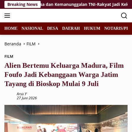
Langsung
Jiwa Korsa dan Kemanunggalan TNI-Rakyat Jadi Kekuatan TM
Breaking News
ke
konten
HOME
NASIONAL
DESA
DAERAH
HUKUM
NOTARIS/PPA
Beranda
FILM
FILM
Alien Bertemu Keluarga Madura, Film
Foufo Jadi Kebanggaan Warga Jatim
Tayang di Bioskop Mulai 9 Juli
Arso Y
27 Juni 2026