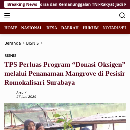
Langsung
Breaking News
Jiwa Korsa dan Kemanunggalan TNI-Rakyat Jadi Kekuatan
ke
konten
HOME
NASIONAL
DESA
DAERAH
HUKUM
NOTARIS/PPA
Beranda
BISNIS
BISNIS
TPS Perluas Program “Donasi Oksigen”
melalui Penanaman Mangrove di Pesisir
Romokalisari Surabaya
Arso Y
27 Juni 2026