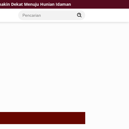
ekat Menuju Hunian Idaman
TMMD Ke-129 Hadirkan Hara