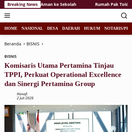
Langsung
Hadirkan Rasa Aman ke Sekolah
Breaking News
Rumah Pak Toid Kian 
ke
konten
HOME
NASIONAL
DESA
DAERAH
HUKUM
NOTARIS/PPA
Beranda
BISNIS
BISNIS
Komisaris Utama Pertamina Tinjau
TPPI, Perkuat Operational Excellence
dan Sinergi Pertamina Group
Hanafi
2 Juli 2026