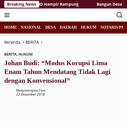
Langsung
as Rest Area TMMD Hampir Rampung
Breaking News
Bangun Desa dengan
ke
konten
HOME
NASIONAL
DESA
DAERAH
HUKUM
NOTARIS/PPA
Beranda
BERITA
BERITA
,
HUKUM
Johan Budi: “Modus Korupsi Lima
Enam Tahun Mendatang Tidak Lagi
dengan Konvensional”
Nusantarapos.com
23 Desember 2018