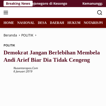
Langsung
as TMMD 129 Bojonegoro di Kesongo
Breaking News
Kemanunggalan di A
ke
konten
HOME
NASIONAL
DESA
DAERAH
HUKUM
NOTARIS/PPA
Beranda
POLITIK
POLITIK
Demokrat Jangan Berlebihan Membela
Andi Arief Biar Dia Tidak Cengeng
Nusantarapos.com
6 Januari 2019