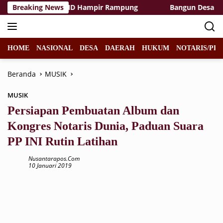
Langsung
as Rest Area TMMD Hampir Rampung
Breaking News
Bangun Desa dengan
ke
konten
HOME
NASIONAL
DESA
DAERAH
HUKUM
NOTARIS/PPA
Beranda
MUSIK
MUSIK
Persiapan Pembuatan Album dan
Kongres Notaris Dunia, Paduan Suara
PP INI Rutin Latihan
Nusantarapos.com
10 Januari 2019