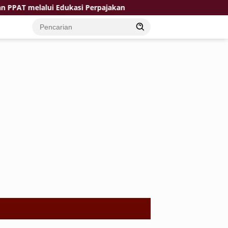
T melalui Edukasi Perpajakan
Siswa Baru MPLS Di Gedu