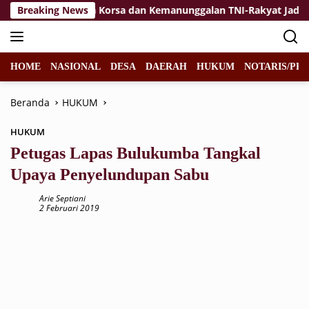
Langsung
an
Breaking News
Jiwa Korsa dan Kemanunggalan TNI-Rakyat Jadi Kekua
ke
konten
HOME
NASIONAL
DESA
DAERAH
HUKUM
NOTARIS/PPA
Beranda
HUKUM
HUKUM
Petugas Lapas Bulukumba Tangkal
Upaya Penyelundupan Sabu
Arie Septiani
2 Februari 2019