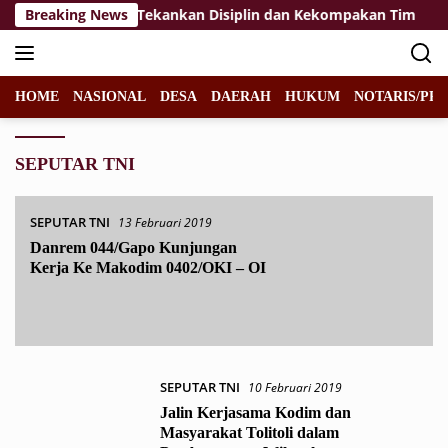
Langsung
Paskibraka 2026, Tekankan Disiplin dan Kekompakan Tim
Breaking News
ke
konten
HOME
NASIONAL
DESA
DAERAH
HUKUM
NOTARIS/PPA
SEPUTAR TNI
SEPUTAR TNI
13 Februari 2019
Danrem 044/Gapo Kunjungan
Kerja Ke Makodim 0402/OKI – OI
SEPUTAR TNI
10 Februari 2019
Jalin Kerjasama Kodim dan
Masyarakat Tolitoli dalam