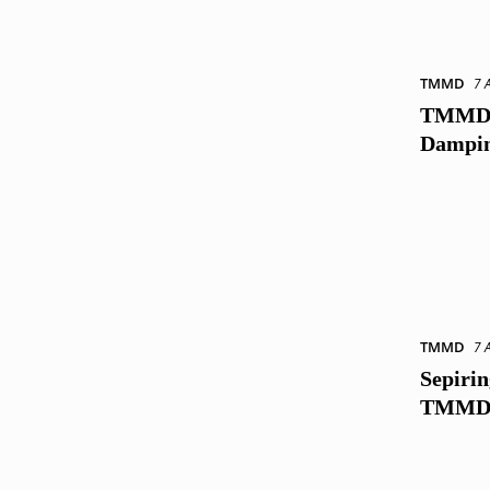
TMMD
7 
TMMD R
Dampin
TMMD
7 
Sepiri
TMMD d