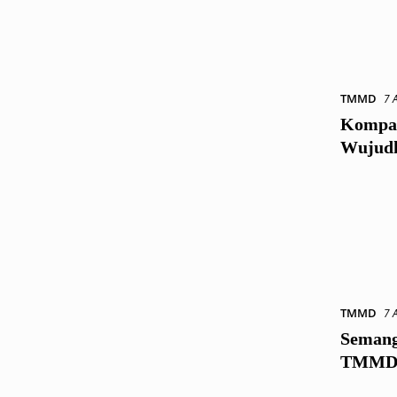
TMMD
7 
Kompak
Wujudk
TMMD
7 
Semang
TMM