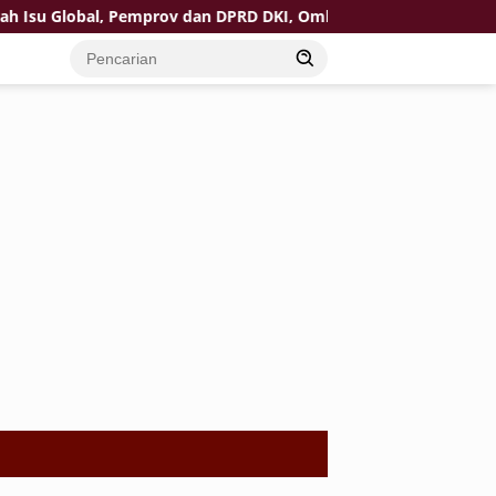
lobal, Pemprov dan DPRD DKI, Ombudsman, serta Komnas HAM Pe