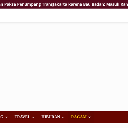
 Penumpang TransJakarta karena Bau Badan: Masuk Ranah Isu G
NG
TRAVEL
HIBURAN
RAGAM