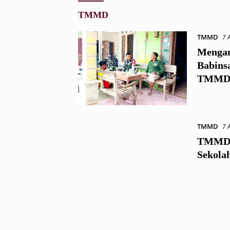
TMMD
TMMD
7 
Mengan
Babins
TMMD 
TMMD
7 
TMMD R
Sekola