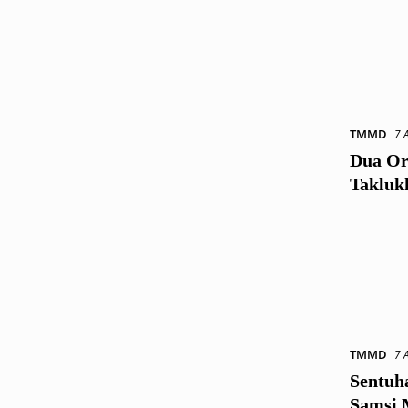
TMMD
7 
Dua Or
Takluk
TMMD
7 
Sentuh
Samsi 