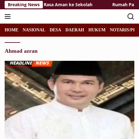
Langsung
 ke-129 Hadirkan Rasa Aman ke Sekolah
Breaking News
Rumah Pak Toi
ke
konten
HOME
NASIONAL
DESA
DAERAH
HUKUM
NOTARIS/PPA
Ahmad azran