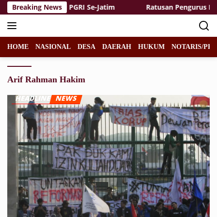
Langsung
rguruan Tinggi PGRI Se-Jatim
Breaking News
Ratusan Pengurus NU Duk
ke
konten
HOME
NASIONAL
DESA
DAERAH
HUKUM
NOTARIS/PPA
Arif Rahman Hakim