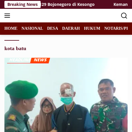
Langsung
 Satgas TMMD 129 Bojonegoro di Kesongo
Breaking News
Kemanunggala
ke
konten
HOME
NASIONAL
DESA
DAERAH
HUKUM
NOTARIS/PPA
kota batu