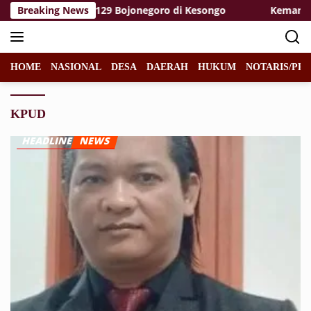
Langsung
an Satgas TMMD 129 Bojonegoro di Kesongo
Breaking News
Kemanungga
ke
konten
HOME
NASIONAL
DESA
DAERAH
HUKUM
NOTARIS/PPA
KPUD