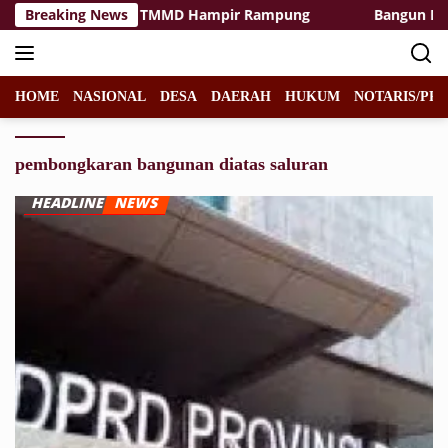
Langsung
silitas Rest Area TMMD Hampir Rampung
Breaking News
Bangun Desa d
ke
konten
HOME
NASIONAL
DESA
DAERAH
HUKUM
NOTARIS/PPA
pembongkaran bangunan diatas saluran