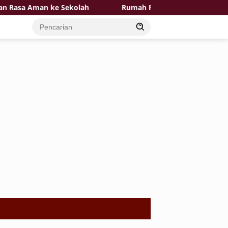
asa Aman ke Sekolah
Rumah Pak Toid Kian Layak Huni