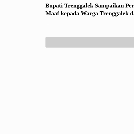
Bupati Trenggalek Sampaikan Pe
Maaf kepada Warga Trenggalek d
Tulungagung, Tegaskan Hubunga
…