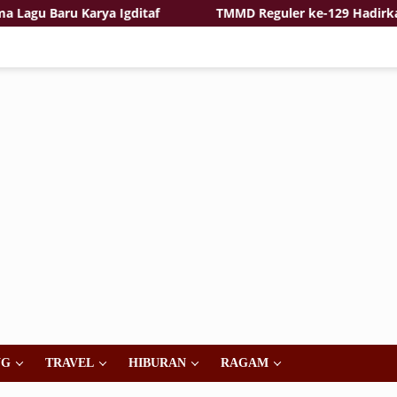
gu Baru Karya Igditaf
TMMD Reguler ke-129 Hadirkan R
NG
TRAVEL
HIBURAN
RAGAM