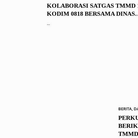
2023
KOLABORASI SATGAS TMMD 
KODIM 0818 BERSAMA DINAS
PERTANIAN
…
BERITA
,
D
PERKU
BERIK
TMMD 