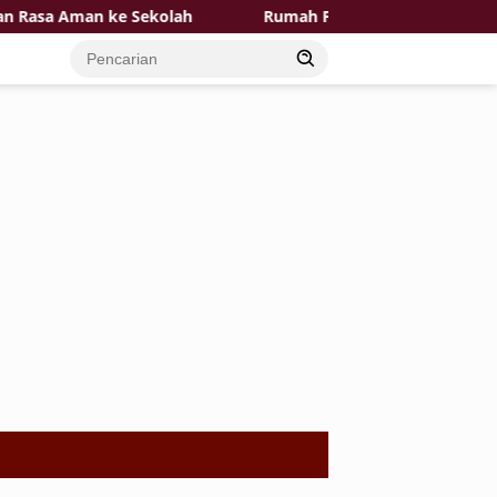
a Aman ke Sekolah
Rumah Pak Toid Kian Layak Huni P