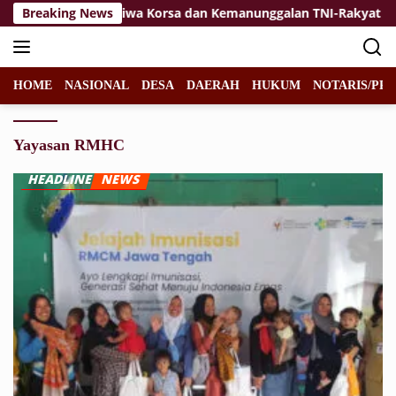
Langsung
aikan
Breaking News
Jiwa Korsa dan Kemanunggalan TNI-Rakyat Jadi Ke
ke
konten
HOME
NASIONAL
DESA
DAERAH
HUKUM
NOTARIS/PPA
Yayasan RMHC