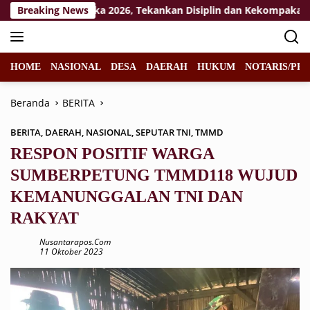
Langsung
iklat Paskibraka 2026, Tekankan Disiplin dan Kekompakan Tim
Breaking News
ke
konten
HOME
NASIONAL
DESA
DAERAH
HUKUM
NOTARIS/PPA
Beranda
BERITA
BERITA
,
DAERAH
,
NASIONAL
,
SEPUTAR TNI
,
TMMD
RESPON POSITIF WARGA
SUMBERPETUNG TMMD118 WUJUD
KEMANUNGGALAN TNI DAN
RAKYAT
Nusantarapos.com
11 Oktober 2023