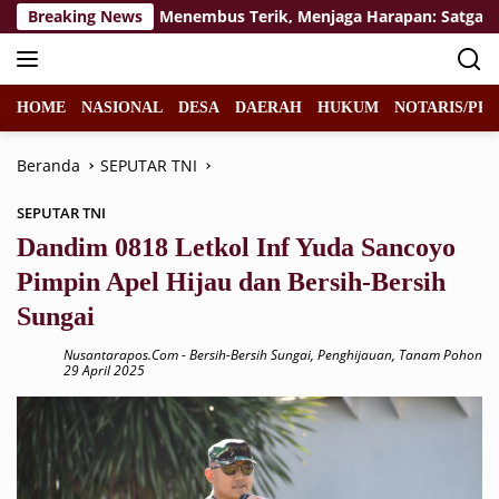
Langsung
epan
Breaking News
Menembus Terik, Menjaga Harapan: Satgas TMMD 
ke
konten
HOME
NASIONAL
DESA
DAERAH
HUKUM
NOTARIS/PPA
Beranda
SEPUTAR TNI
SEPUTAR TNI
Dandim 0818 Letkol Inf Yuda Sancoyo
Pimpin Apel Hijau dan Bersih-Bersih
Sungai
Nusantarapos.com
-
Bersih-Bersih Sungai
,
Penghijauan
,
Tanam Pohon
29 April 2025