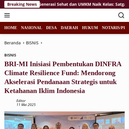
Langsung
Wujudkan Generasi Sehat dan UMKM Naik Kelas: Satgas TMMD
Breaking News
ke
konten
HOME
NASIONAL
DESA
DAERAH
HUKUM
NOTARIS/PPA
Beranda
BISNIS
BISNIS
BRI-MI Inisiasi Pembentukan DINFRA
Climate Resilience Fund: Mendorong
Akselerasi Pendanaan Strategis untuk
Ketahanan Iklim Indonesia
Editor
11 Mei 2025